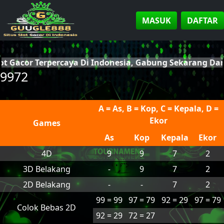
MASUK
DAFTAR
ot Gacor Terpercaya Di Indonesia, Gabung Sekarang D
9972
A = As, B = Kop, C = Kepala, D =
Ekor
Games
As
Kop
Kepala
Ekor
4D
9
9
7
2
3D Belakang
-
9
7
2
2D Belakang
-
-
7
2
99 = 99
97 = 79
92 = 29
97 = 79
Colok Bebas 2D
92 = 29
72 = 27