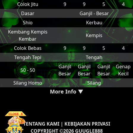
Colok Jitu
9
9
5
4
Dasar
Ganjil - Besar
Shio
Kerbau
Kembang Kempis
Kempis
Kembar
Colok Bebas
9
9
5
4
Tengah Tepi
Tengah
Ganjil
Ganjil
Ganjil
Genap
50 - 50
Besar
Besar
Besar
Kecil
Silang Homo
Silang
More Info ▼
TENTANG KAMI
|
KEBIJAKAN PRIVASI
COPYRIGHT ©2026 GUUGLE888