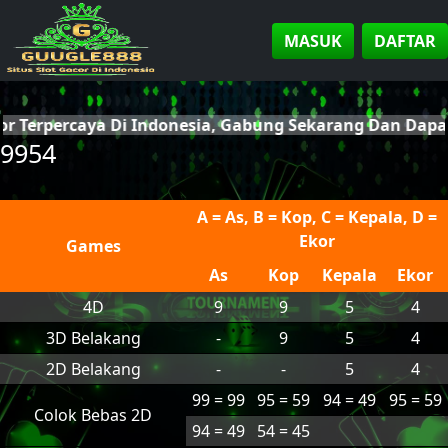
MASUK
DAFTAR
cor Terpercaya Di Indonesia, Gabung Sekarang Dan Dap
9954
A = As, B = Kop, C = Kepala, D =
Ekor
Games
As
Kop
Kepala
Ekor
4D
9
9
5
4
3D Belakang
-
9
5
4
2D Belakang
-
-
5
4
99 = 99
95 = 59
94 = 49
95 = 59
Colok Bebas 2D
94 = 49
54 = 45