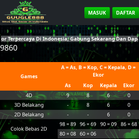
MASUK
DAFTAR
cor Terpercaya Di Indonesia, Gabung Sekarang Dan Da
9860
A = As, B = Kop, C = Kepala, D =
Ekor
Games
As
Kop
Kepala
Ekor
4D
9
8
6
0
3D Belakang
-
8
6
0
2D Belakang
-
-
6
0
98 = 89
96 = 69
90 = 09
86 = 68
Colok Bebas 2D
80 = 08
60 = 06