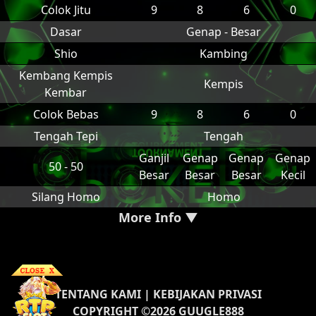
Colok Jitu
9
8
6
0
Dasar
Genap - Besar
Shio
Kambing
Kembang Kempis
Kempis
Kembar
Colok Bebas
9
8
6
0
Tengah Tepi
Tengah
Ganjil
Genap
Genap
Genap
50 - 50
Besar
Besar
Besar
Kecil
Silang Homo
Homo
More Info ▼
TENTANG KAMI
|
KEBIJAKAN PRIVASI
COPYRIGHT ©2026 GUUGLE888