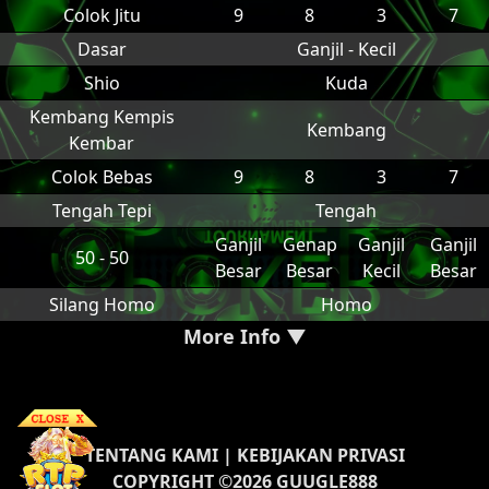
Colok Jitu
9
8
3
7
Dasar
Ganjil - Kecil
Shio
Kuda
Kembang Kempis
Kembang
Kembar
Colok Bebas
9
8
3
7
Tengah Tepi
Tengah
Ganjil
Genap
Ganjil
Ganjil
50 - 50
Besar
Besar
Kecil
Besar
Silang Homo
Homo
More Info ▼
TENTANG KAMI
|
KEBIJAKAN PRIVASI
COPYRIGHT ©2026 GUUGLE888