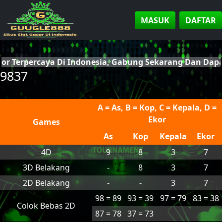
MASUK
DAFTAR
cor Terpercaya Di Indonesia, Gabung Sekarang Dan Da
9837
A = As, B = Kop, C = Kepala, D =
Ekor
Games
As
Kop
Kepala
Ekor
4D
9
8
3
7
3D Belakang
-
8
3
7
2D Belakang
-
-
3
7
98 = 89
93 = 39
97 = 79
83 = 38
Colok Bebas 2D
87 = 78
37 = 73