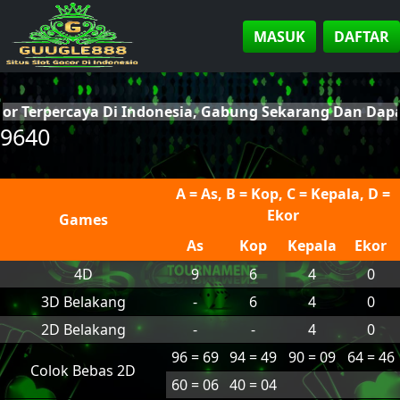
MASUK
DAFTAR
cor Terpercaya Di Indonesia, Gabung Sekarang Dan Da
9640
A = As, B = Kop, C = Kepala, D =
Ekor
Games
As
Kop
Kepala
Ekor
4D
9
6
4
0
3D Belakang
-
6
4
0
2D Belakang
-
-
4
0
96 = 69
94 = 49
90 = 09
64 = 46
Colok Bebas 2D
60 = 06
40 = 04