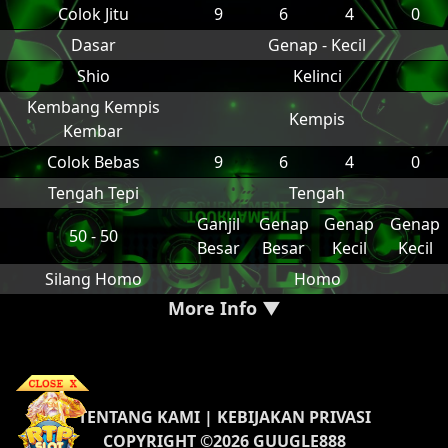
Colok Jitu
9
6
4
0
Dasar
Genap - Kecil
Shio
Kelinci
Kembang Kempis
Kempis
Kembar
Colok Bebas
9
6
4
0
Tengah Tepi
Tengah
Ganjil
Genap
Genap
Genap
50 - 50
Besar
Besar
Kecil
Kecil
Silang Homo
Homo
More Info ▼
TENTANG KAMI
|
KEBIJAKAN PRIVASI
COPYRIGHT ©2026 GUUGLE888