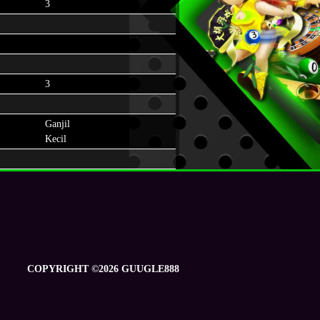
3
3
Ganjil
Kecil
COPYRIGHT ©2026 GUUGLE888