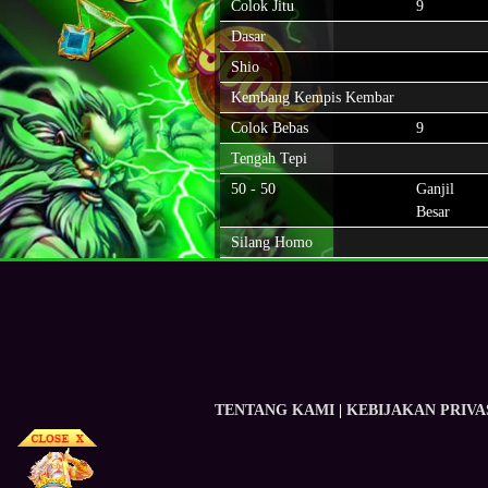
Colok Jitu
9
Dasar
Shio
Kembang Kempis Kembar
Colok Bebas
9
Tengah Tepi
50 - 50
Ganjil
Besar
Silang Homo
TENTANG KAMI
|
KEBIJAKAN PRIVA