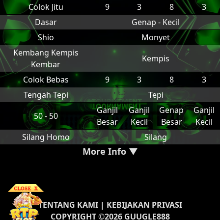
Colok Jitu
9
3
8
3
Dasar
Genap - Kecil
Shio
Monyet
Kembang Kempis
Kempis
Kembar
Colok Bebas
9
3
8
3
Tengah Tepi
Tepi
Ganjil
Ganjil
Genap
Ganjil
50 - 50
Besar
Kecil
Besar
Kecil
Silang Homo
Silang
More Info ▼
TENTANG KAMI
|
KEBIJAKAN PRIVASI
COPYRIGHT ©2026 GUUGLE888