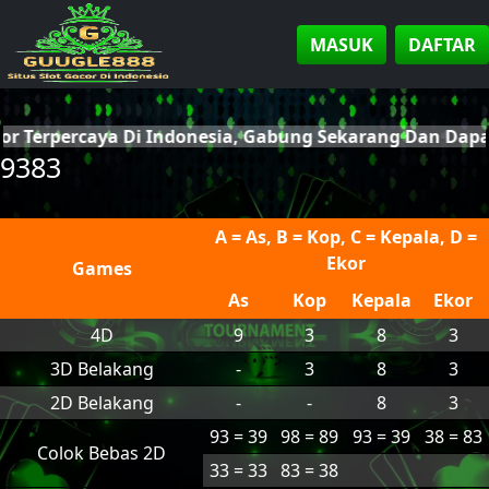
MASUK
DAFTAR
cor Terpercaya Di Indonesia, Gabung Sekarang Dan Da
9383
A = As, B = Kop, C = Kepala, D =
Ekor
Games
As
Kop
Kepala
Ekor
4D
9
3
8
3
3D Belakang
-
3
8
3
2D Belakang
-
-
8
3
93 = 39
98 = 89
93 = 39
38 = 83
Colok Bebas 2D
33 = 33
83 = 38