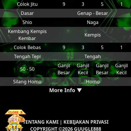
Colok Jitu
9
3
5
1
Dasar
Genap - Besar
Shio
Naga
Kembang Kempis
Kempis
Kembar
Colok Bebas
9
3
5
1
Tengah Tepi
Tengah
Ganjil
Ganjil
Ganjil
Ganjil
50 - 50
Besar
Kecil
Besar
Kecil
Silang Homo
Homo
More Info ▼
TENTANG KAMI
|
KEBIJAKAN PRIVASI
COPYRIGHT ©2026 GUUGLE888