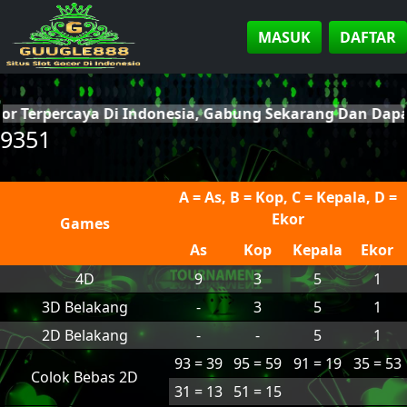
MASUK
DAFTAR
cor Terpercaya Di Indonesia, Gabung Sekarang Dan Da
9351
A = As, B = Kop, C = Kepala, D =
Ekor
Games
As
Kop
Kepala
Ekor
4D
9
3
5
1
3D Belakang
-
3
5
1
2D Belakang
-
-
5
1
93 = 39
95 = 59
91 = 19
35 = 53
Colok Bebas 2D
31 = 13
51 = 15