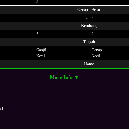
3
2
Genap - Besar
Ular
Kembang
3
2
Tengah
Ganjil
Genap
Kecil
Kecil
Homo
More Info ▼
SI