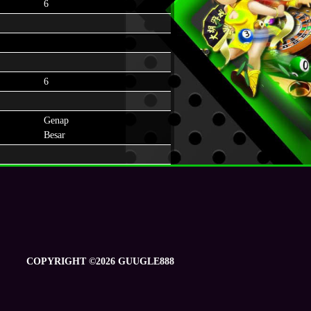
6
6
Genap
Besar
COPYRIGHT ©2026 GUUGLE888