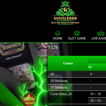
HOME
SLOT GAME
LIVE KAS
9326
Games
As
4D
9
3D Belakang
-
2D Belakang
-
Colok Bebas 2D
93 = 39
36 = 63