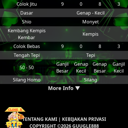
Colok Jitu
9
0
8
3
Dasar
Genap - Kecil
Shio
Monyet
Kembang Kempis
Kempis
Kembar
Colok Bebas
9
0
8
3
Tengah Tepi
Tepi
Ganjil
Genap
Genap
Ganjil
50 - 50
Besar
Kecil
Besar
Kecil
Silang Homo
Silang
More Info ▼
TENTANG KAMI
|
KEBIJAKAN PRIVASI
COPYRIGHT ©2026 GUUGLE888