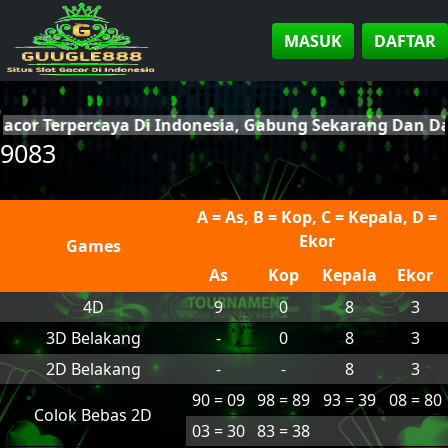
MASUK
DAFTAR
Gacor Terpercaya Di Indonesia, Gabung Sekarang Dan 
9083
A = As, B = Kop, C = Kepala, D =
Ekor
Games
As
Kop
Kepala
Ekor
4D
9
0
8
3
3D Belakang
-
0
8
3
2D Belakang
-
-
8
3
90 = 09
98 = 89
93 = 39
08 = 80
Colok Bebas 2D
03 = 30
83 = 38