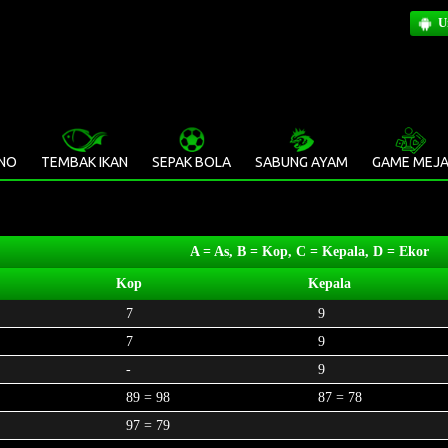
U
INO
TEMBAK IKAN
SEPAK BOLA
SABUNG AYAM
GAME MEJ
A = As, B = Kop, C = Kepala, D = Ekor
Kop
Kepala
7
9
7
9
-
9
89 = 98
87 = 78
97 = 79