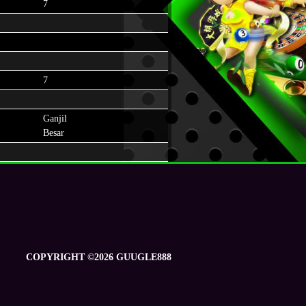
7
7
Ganjil
Besar
COPYRIGHT ©2026 GUUGLE888