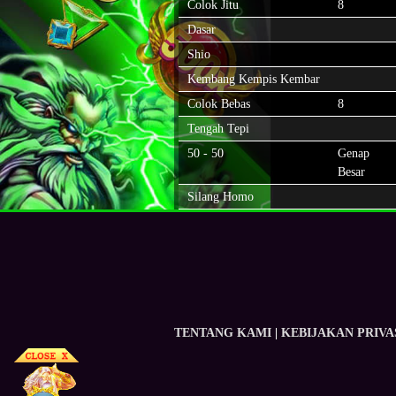
Colok Jitu
8
Dasar
Shio
Kembang Kempis Kembar
Colok Bebas
8
Tengah Tepi
50 - 50
Genap
Besar
Silang Homo
TENTANG KAMI
|
KEBIJAKAN PRIVA