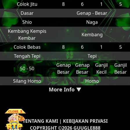
Colok Jitu
8
6
1
5
Dasar
Genap - Besar
Shio
Naga
Kembang Kempis
Kembang
Kembar
Colok Bebas
8
6
1
5
Tengah Tepi
Tepi
Genap
Genap
Ganjil
Ganjil
50 - 50
Besar
Besar
Kecil
Besar
Silang Homo
Homo
More Info ▼
TENTANG KAMI
|
KEBIJAKAN PRIVASI
COPYRIGHT ©2026 GUUGLE888