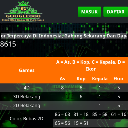
MASUK
DAFTAR
cor Terpercaya Di Indonesia, Gabung Sekarang Dan Da
8615
A = As, B = Kop, C = Kepala, D =
Ekor
Games
As
Kop
Kepala
Ekor
4D
8
6
1
5
3D Belakang
-
6
1
5
2D Belakang
-
-
1
5
86 = 68
81 = 18
85 = 58
61 = 16
Colok Bebas 2D
65 = 56
15 = 51