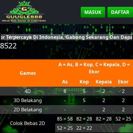
MASUK
DAFTAR
cor Terpercaya Di Indonesia, Gabung Sekarang Dan Dap
8522
A = As, B = Kop, C = Kepala, D =
Ekor
Games
As
Kop
Kepala
Ekor
4D
8
5
2
2
3D Belakang
-
5
2
2
2D Belakang
-
-
2
2
85 = 58
82 = 28
82 = 28
52 = 25
Colok Bebas 2D
52 = 25
22 = 22