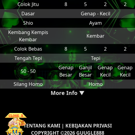
Colok Jitu
8
5
2
2
Dasar
Genap - Kecil
Shio
Ayam
Kembang Kempis
Kembar
Kembar
Colok Bebas
8
5
2
2
Tengah Tepi
Tepi
Genap
Ganjil
Genap
Genap
50 - 50
Besar
Besar
Kecil
Kecil
Silang Homo
Homo
More Info ▼
TENTANG KAMI
|
KEBIJAKAN PRIVASI
COPYRIGHT ©2026 GUUGLE888