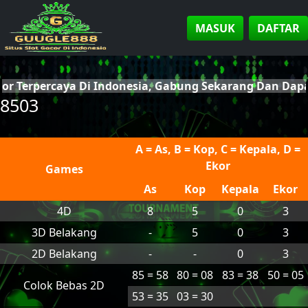
MASUK
DAFTAR
cor Terpercaya Di Indonesia, Gabung Sekarang Dan Da
8503
A = As, B = Kop, C = Kepala, D =
Ekor
Games
As
Kop
Kepala
Ekor
4D
8
5
0
3
3D Belakang
-
5
0
3
2D Belakang
-
-
0
3
85 = 58
80 = 08
83 = 38
50 = 05
Colok Bebas 2D
53 = 35
03 = 30