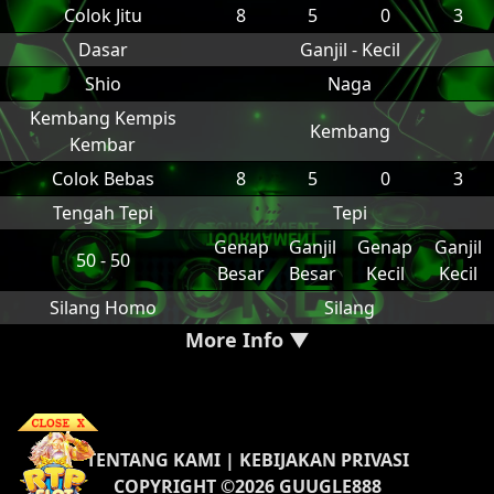
Colok Jitu
8
5
0
3
Dasar
Ganjil - Kecil
Shio
Naga
Kembang Kempis
Kembang
Kembar
Colok Bebas
8
5
0
3
Tengah Tepi
Tepi
Genap
Ganjil
Genap
Ganjil
50 - 50
Besar
Besar
Kecil
Kecil
Silang Homo
Silang
More Info ▼
TENTANG KAMI
|
KEBIJAKAN PRIVASI
COPYRIGHT ©2026 GUUGLE888