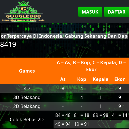
MASUK
DAFTAR
cor Terpercaya Di Indonesia, Gabung Sekarang Dan Da
8419
A = As, B = Kop, C = Kepala, D =
Ekor
Games
As
Kop
Kepala
Ekor
4D
8
4
1
9
3D Belakang
-
4
1
9
2D Belakang
-
-
1
9
84 = 48
81 = 18
89 = 98
41 = 14
Colok Bebas 2D
49 = 94
19 = 91