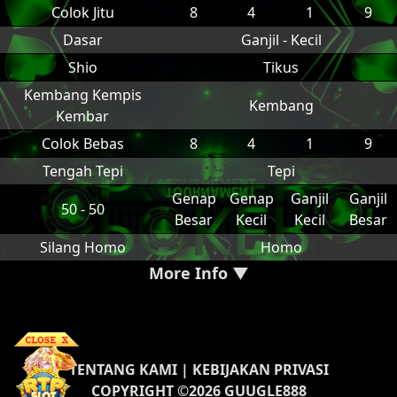
Colok Jitu
8
4
1
9
Dasar
Ganjil - Kecil
Shio
Tikus
Kembang Kempis
Kembang
Kembar
Colok Bebas
8
4
1
9
Tengah Tepi
Tepi
Genap
Genap
Ganjil
Ganjil
50 - 50
Besar
Kecil
Kecil
Besar
Silang Homo
Homo
More Info ▼
TENTANG KAMI
|
KEBIJAKAN PRIVASI
COPYRIGHT ©2026 GUUGLE888