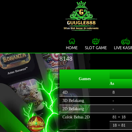
HOME
SLOT GAME
LIVE KAS
8148
Games
As
4D
8
3D Belakang
-
2D Belakang
-
Colok Bebas 2D
81 = 18
18 = 81