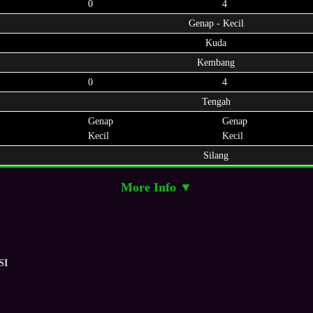
0
4
Genap - Kecil
Kuda
Kembang
0
4
Tengah
Genap
Genap
Kecil
Kecil
Silang
More Info ▼
SI