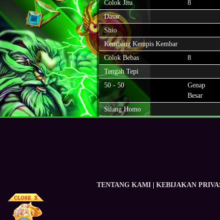
Colok Jitu
8
Dasar
Shio
Kembang Kempis Kembar
Colok Bebas
8
Tengah Tepi
50 - 50
Genap
Besar
Silang Homo
TENTANG KAMI
|
KEBIJAKAN PRIVA