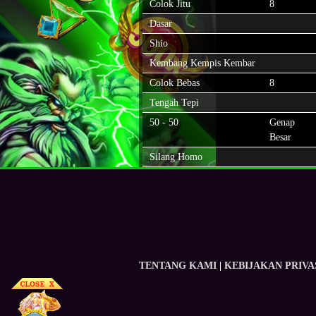
Colok Jitu
8
Dasar
Shio
Kembang Kempis Kembar
Colok Bebas
8
Tengah Tepi
50 - 50
Genap
Besar
Silang Homo
TENTANG KAMI
|
KEBIJAKAN PRIVA