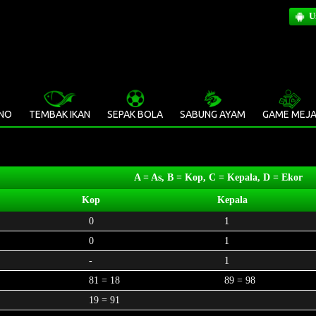
U
INO
TEMBAK IKAN
SEPAK BOLA
SABUNG AYAM
GAME MEJ
A = As, B = Kop, C = Kepala, D = Ekor
Kop
Kepala
0
1
0
1
-
1
81 = 18
89 = 98
19 = 91