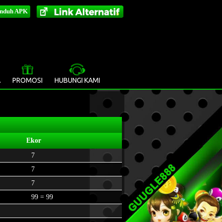
nduh APK
»
A
PROMOSI
HUBUNGI KAMI
Ekor
7
7
7
99 = 99