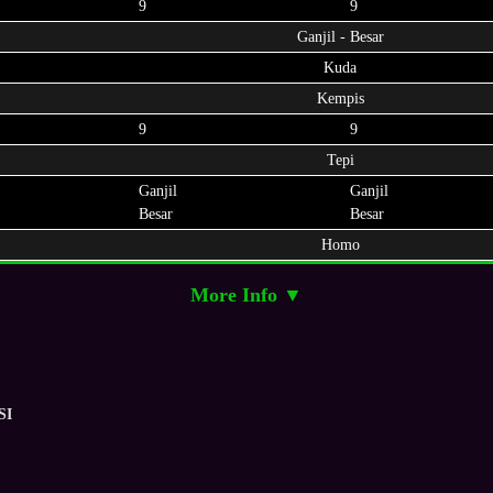
9
9
Ganjil - Besar
Kuda
Kempis
9
9
Tepi
Ganjil
Ganjil
Besar
Besar
Homo
More Info ▼
SI