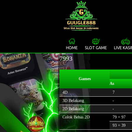
HOME
SLOT GAME
LIVE KAS
7993
Games
As
4D
7
3D Belakang
-
2D Belakang
-
Colok Bebas 2D
79 = 97
93 = 39