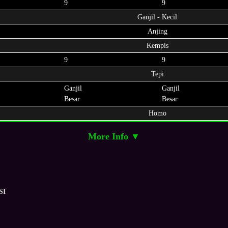
9
9
Ganjil - Kecil
Anjing
Kempis
9
9
Tepi
Ganjil
Ganjil
Besar
Besar
Homo
More Info ▼
SI