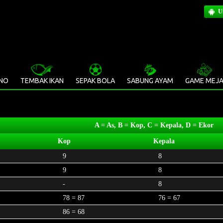
U
INO
TEMBAK IKAN
SEPAK BOLA
SABUNG AYAM
GAME MEJ
A = As, B = Kop, C = Kepala, D = Ekor
Kop
Kepala
9
8
9
8
-
8
78 = 87
76 = 67
86 = 68