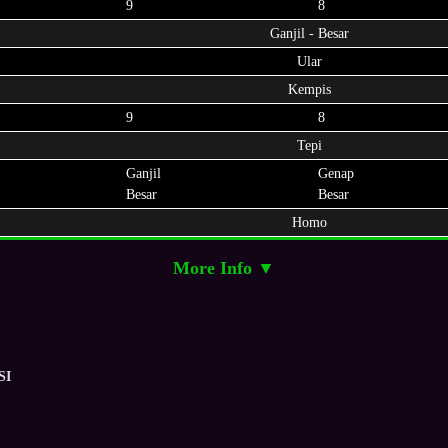
9
8
Ganjil - Besar
Ular
Kempis
9
8
Tepi
Ganjil
Genap
Besar
Besar
Homo
More Info ▼
SI