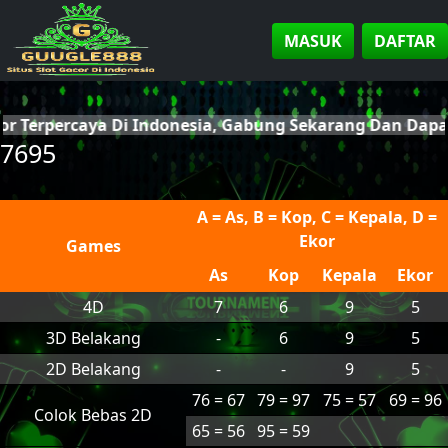
MASUK
DAFTAR
cor Terpercaya Di Indonesia, Gabung Sekarang Dan Dap
7695
A = As, B = Kop, C = Kepala, D =
Ekor
Games
As
Kop
Kepala
Ekor
4D
7
6
9
5
3D Belakang
-
6
9
5
2D Belakang
-
-
9
5
76 = 67
79 = 97
75 = 57
69 = 96
Colok Bebas 2D
65 = 56
95 = 59