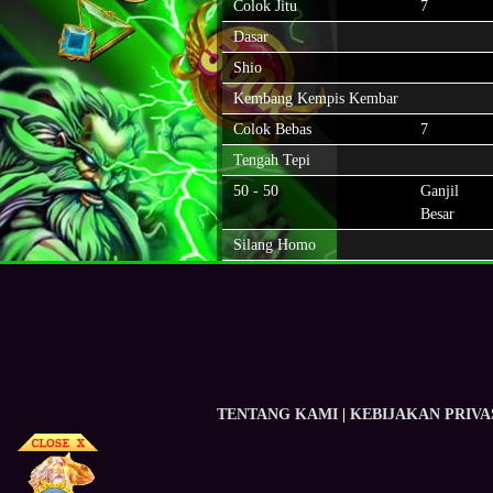
Colok Jitu
7
Dasar
Shio
Kembang Kempis Kembar
Colok Bebas
7
Tengah Tepi
50 - 50
Ganjil
Besar
Silang Homo
TENTANG KAMI
|
KEBIJAKAN PRIVA