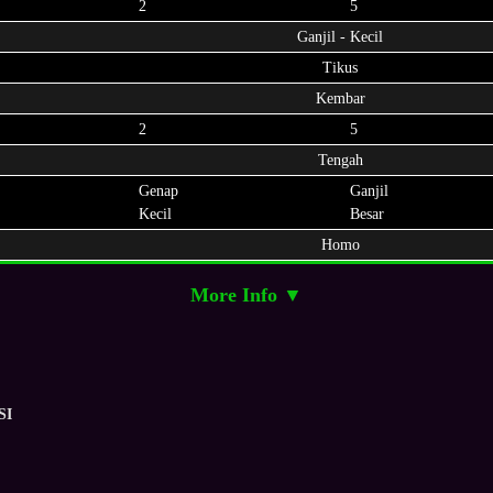
2
5
Ganjil - Kecil
Tikus
Kembar
2
5
Tengah
Genap
Ganjil
Kecil
Besar
Homo
More Info ▼
SI