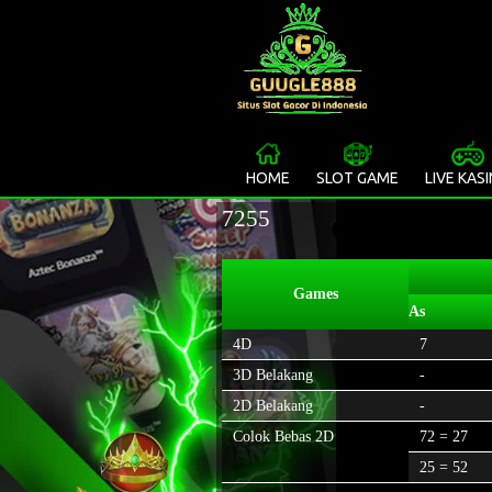
HOME
SLOT GAME
LIVE KAS
7255
Games
As
4D
7
3D Belakang
-
2D Belakang
-
Colok Bebas 2D
72 = 27
25 = 52