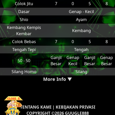
Colok Jitu
7
0
5
8
Dasar
Genap - Kecil
Shio
Ayam
Kembang Kempis
Kembang
Kembar
Colok Bebas
7
0
5
8
Tengah Tepi
Tengah
Ganjil
Genap
Ganjil
Genap
50 - 50
Besar
Kecil
Besar
Besar
Silang Homo
Silang
More Info ▼
TENTANG KAMI
|
KEBIJAKAN PRIVASI
COPYRIGHT ©2026 GUUGLE888