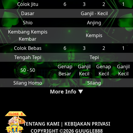
Colok Jitu
6
3
2
1
Dasar
Ganjil - Kecil
Shio
Anjing
Kembang Kempis
Kempis
Kembar
Colok Bebas
6
3
2
1
Tengah Tepi
Tepi
Genap
Ganjil
Genap
Ganjil
50 - 50
Besar
Kecil
Kecil
Kecil
Silang Homo
Silang
More Info ▼
TENTANG KAMI
|
KEBIJAKAN PRIVASI
COPYRIGHT ©2026 GUUGLE888