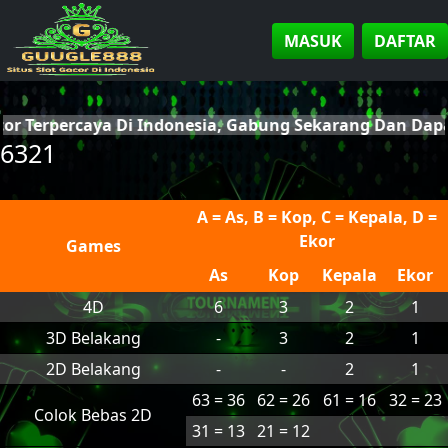
MASUK
DAFTAR
cor Terpercaya Di Indonesia, Gabung Sekarang Dan Da
6321
A = As, B = Kop, C = Kepala, D =
Ekor
Games
As
Kop
Kepala
Ekor
4D
6
3
2
1
3D Belakang
-
3
2
1
2D Belakang
-
-
2
1
63 = 36
62 = 26
61 = 16
32 = 23
Colok Bebas 2D
31 = 13
21 = 12