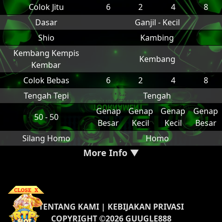
Colok Jitu
6
2
4
8
Dasar
Ganjil - Kecil
Shio
Kambing
Kembang Kempis
Kembang
Kembar
Colok Bebas
6
2
4
8
Tengah Tepi
Tengah
Genap
Genap
Genap
Genap
50 - 50
Besar
Kecil
Kecil
Besar
Silang Homo
Homo
More Info ▼
TENTANG KAMI
|
KEBIJAKAN PRIVASI
COPYRIGHT ©2026 GUUGLE888