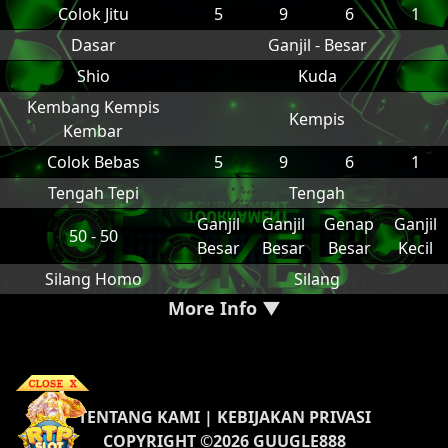
Colok Jitu
5
9
6
1
Dasar
Ganjil - Besar
Shio
Kuda
Kembang Kempis
Kempis
Kembar
Colok Bebas
5
9
6
1
Tengah Tepi
Tengah
Ganjil
Ganjil
Genap
Ganjil
50 - 50
Besar
Besar
Besar
Kecil
Silang Homo
Silang
More Info ▼
TENTANG KAMI
|
KEBIJAKAN PRIVASI
COPYRIGHT ©2026 GUUGLE888