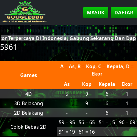
MASUK
DAFTAR
cor Terpercaya Di Indonesia, Gabung Sekarang Dan Da
5961
A = As, B = Kop, C = Kepala, D =
Ekor
Games
As
Kop
Kepala
Ekor
4D
5
9
6
1
3D Belakang
-
9
6
1
2D Belakang
-
-
6
1
59 = 95
56 = 65
51 = 15
96 = 69
Colok Bebas 2D
91 = 19
61 = 16