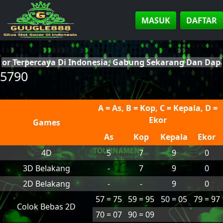
MASUK
DAFTAR
cor Terpercaya Di Indonesia, Gabung Sekarang Dan Da
5790
A = As, B = Kop, C = Kepala, D =
Ekor
Games
As
Kop
Kepala
Ekor
4D
5
7
9
0
3D Belakang
-
7
9
0
2D Belakang
-
-
9
0
57 = 75
59 = 95
50 = 05
79 = 97
Colok Bebas 2D
70 = 07
90 = 09