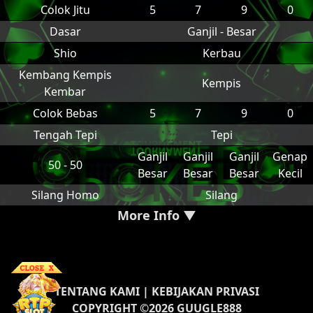
Colok Jitu
5
7
9
0
Dasar
Ganjil - Besar
Shio
Kerbau
Kembang Kempis
Kempis
Kembar
Colok Bebas
5
7
9
0
Tengah Tepi
Tepi
Ganjil
Ganjil
Ganjil
Genap
50 - 50
Besar
Besar
Besar
Kecil
Silang Homo
Silang
More Info ▼
TENTANG KAMI
|
KEBIJAKAN PRIVASI
COPYRIGHT ©2026 GUUGLE888