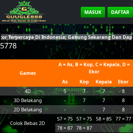
MASUK
DAFTAR
cor Terpercaya Di Indonesia, Gabung Sekarang Dan Da
5778
A = As, B = Kop, C = Kepala, D =
Ekor
Games
As
Kop
Kepala
Ekor
4D
5
7
7
8
3D Belakang
-
7
7
8
2D Belakang
-
-
7
8
57 = 75
57 = 75
58 = 85
77 = 77
Colok Bebas 2D
78 = 87
78 = 87