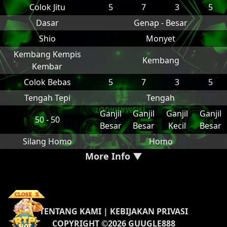
Colok Jitu
5
7
3
5
Dasar
Genap - Besar
Shio
Monyet
Kembang Kempis
Kembang
Kembar
Colok Bebas
5
7
3
5
Tengah Tepi
Tengah
Ganjil
Ganjil
Ganjil
Ganjil
50 - 50
Besar
Besar
Kecil
Besar
Silang Homo
Homo
More Info ▼
TENTANG KAMI
|
KEBIJAKAN PRIVASI
COPYRIGHT ©2026 GUUGLE888