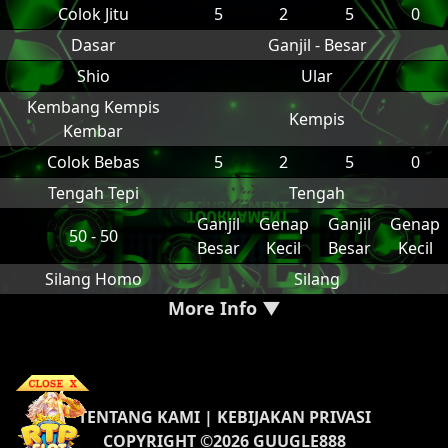
Colok Jitu
5
2
5
0
Dasar
Ganjil - Besar
Shio
Ular
Kembang Kempis
Kempis
Kembar
Colok Bebas
5
2
5
0
Tengah Tepi
Tengah
Ganjil
Genap
Ganjil
Genap
50 - 50
Besar
Kecil
Besar
Kecil
Silang Homo
Silang
More Info ▼
TENTANG KAMI
|
KEBIJAKAN PRIVASI
COPYRIGHT ©2026 GUUGLE888