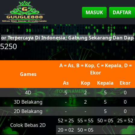
MASUK
DAFTAR
cor Terpercaya Di Indonesia, Gabung Sekarang Dan Da
5250
A = As, B = Kop, C = Kepala, D =
Ekor
Games
As
Kop
Kepala
Ekor
4D
5
2
5
0
3D Belakang
-
2
5
0
2D Belakang
-
-
5
0
52 = 25
55 = 55
50 = 05
25 = 52
Colok Bebas 2D
20 = 02
50 = 05