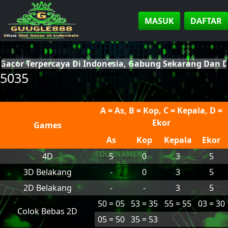
MASUK
DAFTAR
 Gacor Terpercaya Di Indonesia, Gabung Sekarang Dan
5035
A = As, B = Kop, C = Kepala, D =
Ekor
Games
As
Kop
Kepala
Ekor
4D
5
0
3
5
3D Belakang
-
0
3
5
2D Belakang
-
-
3
5
50 = 05
53 = 35
55 = 55
03 = 30
Colok Bebas 2D
05 = 50
35 = 53