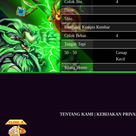
Colok Jitu
4
Dasar
Shio
Kembang Kempis Kembar
Colok Bebas
4
Tengah Tepi
50 - 50
Genap
Kecil
Silang Homo
TENTANG KAMI
|
KEBIJAKAN PRIVA