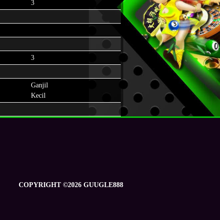
3
3
Ganjil
Kecil
COPYRIGHT ©2026 GUUGLE888