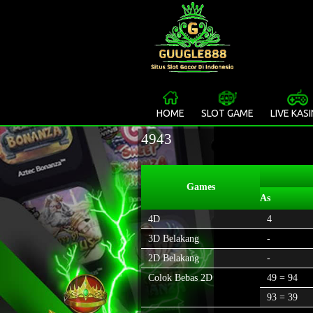
HOME
SLOT GAME
LIVE KAS
4943
Games
As
4D
4
3D Belakang
-
2D Belakang
-
Colok Bebas 2D
49 = 94
93 = 39