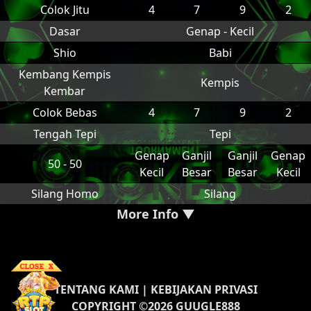
Colok Jitu
4
7
9
2
Dasar
Genap - Kecil
Shio
Babi
Kembang Kempis
Kempis
Kembar
Colok Bebas
4
7
9
2
Tengah Tepi
Tepi
Genap
Ganjil
Ganjil
Genap
50 - 50
Kecil
Besar
Besar
Kecil
Silang Homo
Silang
More Info ▼
TENTANG KAMI
|
KEBIJAKAN PRIVASI
COPYRIGHT ©2026 GUUGLE888