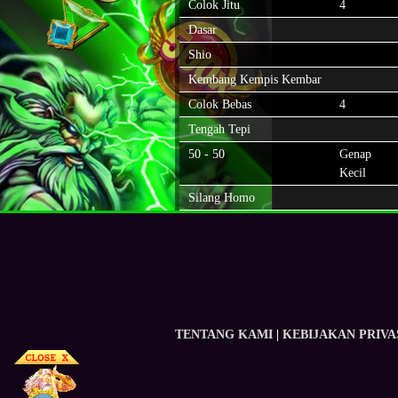
Colok Jitu
4
Dasar
Shio
Kembang Kempis Kembar
Colok Bebas
4
Tengah Tepi
50 - 50
Genap
Kecil
Silang Homo
TENTANG KAMI
|
KEBIJAKAN PRIVA