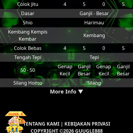
Colok Jitu
4
5
0
5
Dasar
Ganjil - Besar
Shio
Harimau
Kembang Kempis
Kembang
Kembar
Colok Bebas
4
5
0
5
Tengah Tepi
Tepi
Genap
Ganjil
Genap
Ganjil
50 - 50
Kecil
Besar
Kecil
Besar
Silang Homo
Silang
More Info ▼
TENTANG KAMI
|
KEBIJAKAN PRIVASI
COPYRIGHT ©2026 GUUGLE888