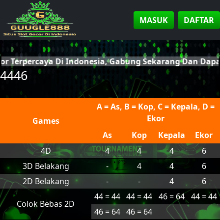
MASUK
DAFTAR
cor Terpercaya Di Indonesia, Gabung Sekarang Dan Dap
4446
A = As, B = Kop, C = Kepala, D =
Ekor
Games
As
Kop
Kepala
Ekor
4D
4
4
4
6
3D Belakang
-
4
4
6
2D Belakang
-
-
4
6
44 = 44
44 = 44
46 = 64
44 = 44
Colok Bebas 2D
46 = 64
46 = 64