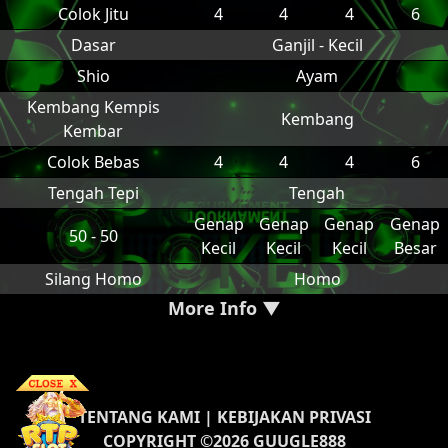
Colok Jitu
4
4
4
6
Dasar
Ganjil - Kecil
Shio
Ayam
Kembang Kempis
Kembang
Kembar
Colok Bebas
4
4
4
6
Tengah Tepi
Tengah
Genap
Genap
Genap
Genap
50 - 50
Kecil
Kecil
Kecil
Besar
Silang Homo
Homo
More Info ▼
TENTANG KAMI
|
KEBIJAKAN PRIVASI
COPYRIGHT ©2026 GUUGLE888