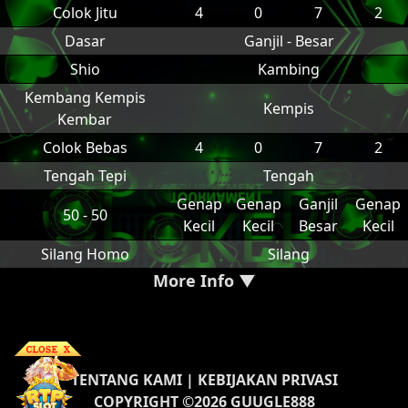
Colok Jitu
4
0
7
2
Dasar
Ganjil - Besar
Shio
Kambing
Kembang Kempis
Kempis
Kembar
Colok Bebas
4
0
7
2
Tengah Tepi
Tengah
Genap
Genap
Ganjil
Genap
50 - 50
Kecil
Kecil
Besar
Kecil
Silang Homo
Silang
More Info ▼
TENTANG KAMI
|
KEBIJAKAN PRIVASI
COPYRIGHT ©2026 GUUGLE888