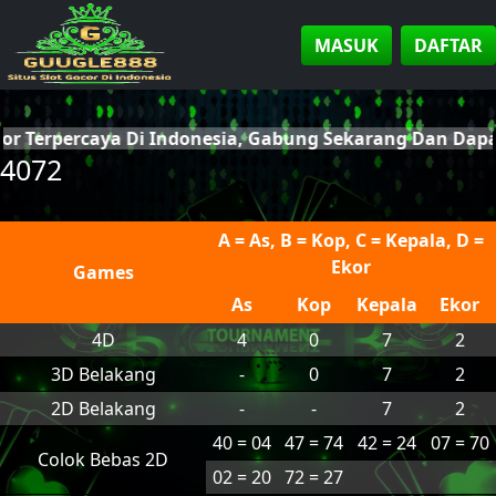
MASUK
DAFTAR
cor Terpercaya Di Indonesia, Gabung Sekarang Dan Da
4072
A = As, B = Kop, C = Kepala, D =
Ekor
Games
As
Kop
Kepala
Ekor
4D
4
0
7
2
3D Belakang
-
0
7
2
2D Belakang
-
-
7
2
40 = 04
47 = 74
42 = 24
07 = 70
Colok Bebas 2D
02 = 20
72 = 27