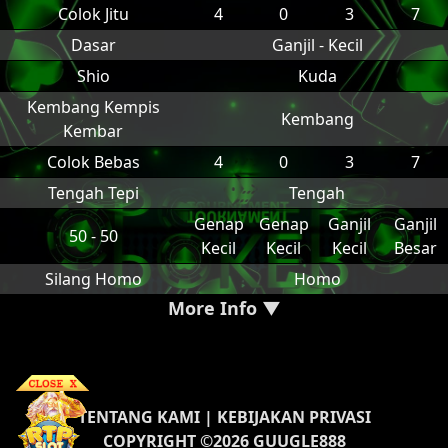
Colok Jitu
4
0
3
7
Dasar
Ganjil - Kecil
Shio
Kuda
Kembang Kempis
Kembang
Kembar
Colok Bebas
4
0
3
7
Tengah Tepi
Tengah
Genap
Genap
Ganjil
Ganjil
50 - 50
Kecil
Kecil
Kecil
Besar
Silang Homo
Homo
More Info ▼
TENTANG KAMI
|
KEBIJAKAN PRIVASI
COPYRIGHT ©2026 GUUGLE888