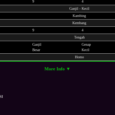
9
4
Ganjil - Kecil
Kambing
Kembang
9
4
Tengah
Ganjil
Genap
Besar
Kecil
Homo
More Info ▼
SI