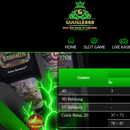
HOME
SLOT GAME
LIVE KAS
3768
Games
As
4D
3
3D Belakang
-
2D Belakang
-
Colok Bebas 2D
37 = 73
78 = 87