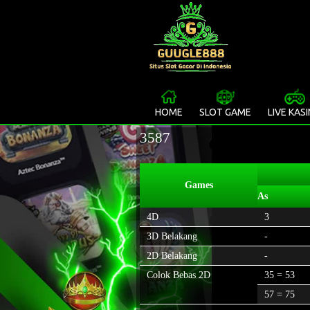
HOME
SLOT GAME
LIVE KAS
3587
Games
As
4D
3
3D Belakang
-
2D Belakang
-
Colok Bebas 2D
35 = 53
57 = 75