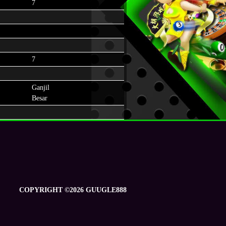
7
7
Ganjil
Besar
COPYRIGHT ©2026 GUUGLE888