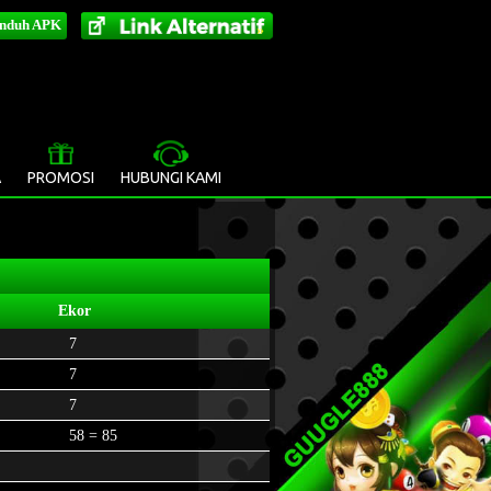
nduh APK
»
A
PROMOSI
HUBUNGI KAMI
Ekor
7
7
7
58 = 85