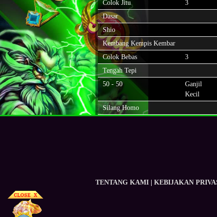
Colok Jitu
3
Dasar
Shio
Kembang Kempis Kembar
Colok Bebas
3
Tengah Tepi
50 - 50
Ganjil
Kecil
Silang Homo
TENTANG KAMI
|
KEBIJAKAN PRIVA