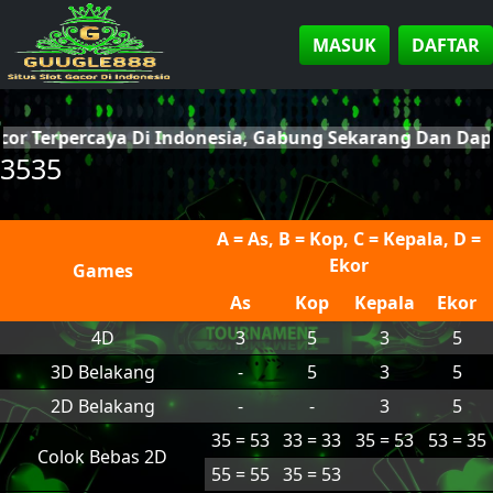
MASUK
DAFTAR
acor Terpercaya Di Indonesia, Gabung Sekarang Dan Da
3535
A = As, B = Kop, C = Kepala, D =
Ekor
Games
As
Kop
Kepala
Ekor
4D
3
5
3
5
3D Belakang
-
5
3
5
2D Belakang
-
-
3
5
35 = 53
33 = 33
35 = 53
53 = 35
Colok Bebas 2D
55 = 55
35 = 53