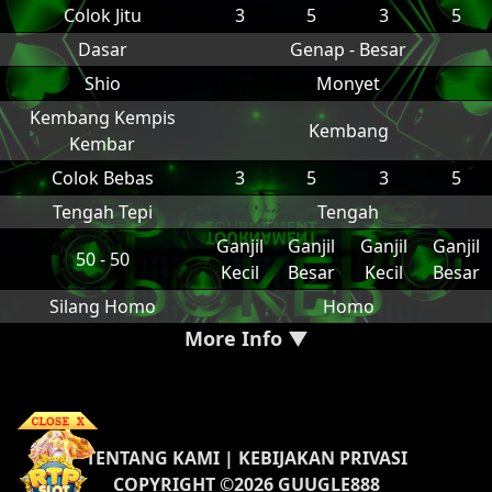
Colok Jitu
3
5
3
5
Dasar
Genap - Besar
Shio
Monyet
Kembang Kempis
Kembang
Kembar
Colok Bebas
3
5
3
5
Tengah Tepi
Tengah
Ganjil
Ganjil
Ganjil
Ganjil
50 - 50
Kecil
Besar
Kecil
Besar
Silang Homo
Homo
More Info ▼
TENTANG KAMI
|
KEBIJAKAN PRIVASI
COPYRIGHT ©2026 GUUGLE888