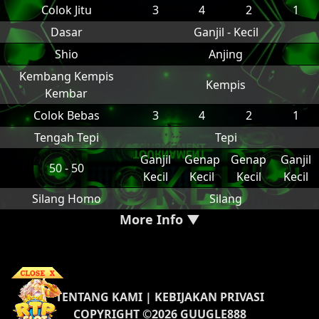
Colok Jitu
3
4
2
1
Dasar
Ganjil - Kecil
Shio
Anjing
Kembang Kempis
Kempis
Kembar
Colok Bebas
3
4
2
1
Tengah Tepi
Tepi
Ganjil
Genap
Genap
Ganjil
50 - 50
Kecil
Kecil
Kecil
Kecil
Silang Homo
Silang
More Info ▼
TENTANG KAMI
|
KEBIJAKAN PRIVASI
COPYRIGHT ©2026 GUUGLE888