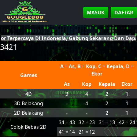
MASUK
DAFTAR
cor Terpercaya Di Indonesia, Gabung Sekarang Dan Da
3421
A = As, B = Kop, C = Kepala, D =
Ekor
Games
As
Kop
Kepala
Ekor
4D
3
4
2
1
3D Belakang
-
4
2
1
2D Belakang
-
-
2
1
34 = 43
32 = 23
31 = 13
42 = 24
Colok Bebas 2D
41 = 14
21 = 12