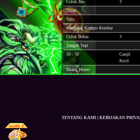
Colok Jitu
3
Dasar
Shio
Kembang Kempis Kembar
Colok Bebas
3
Tengah Tepi
50 - 50
Ganjil
Kecil
Silang Homo
TENTANG KAMI
|
KEBIJAKAN PRIVA