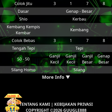
Colok Jitu
3
1
7
8
Dasar
Genap - Besar
Shio
Kerbau
Kembang Kempis
Kembang
Kembar
Colok Bebas
3
1
7
8
Tengah Tepi
Tepi
Ganjil
Ganjil
Ganjil
Genap
50 - 50
Kecil
Kecil
Besar
Besar
Silang Homo
Silang
More Info ▼
TENTANG KAMI
|
KEBIJAKAN PRIVASI
COPYRIGHT ©2026 GUUGLE888