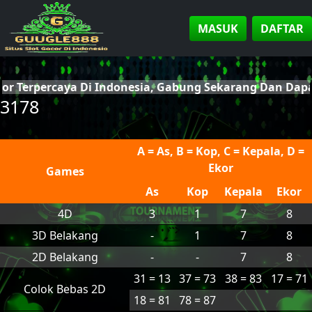
MASUK
DAFTAR
cor Terpercaya Di Indonesia, Gabung Sekarang Dan Da
3178
A = As, B = Kop, C = Kepala, D =
Ekor
Games
As
Kop
Kepala
Ekor
4D
3
1
7
8
3D Belakang
-
1
7
8
2D Belakang
-
-
7
8
31 = 13
37 = 73
38 = 83
17 = 71
Colok Bebas 2D
18 = 81
78 = 87