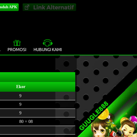
nduh APK
»
A
PROMOSI
HUBUNGI KAMI
Ekor
9
9
9
80 = 08