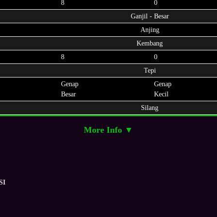
8
0
Ganjil - Besar
Anjing
Kembang
8
0
Tepi
Genap
Genap
Besar
Kecil
Silang
More Info ▼
SI