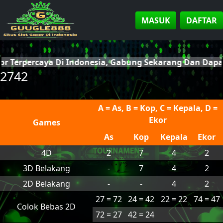
MASUK
DAFTAR
cor Terpercaya Di Indonesia, Gabung Sekarang Dan Dap
2742
A = As, B = Kop, C = Kepala, D =
Ekor
Games
As
Kop
Kepala
Ekor
4D
2
7
4
2
3D Belakang
-
7
4
2
2D Belakang
-
-
4
2
27 = 72
24 = 42
22 = 22
74 = 47
Colok Bebas 2D
72 = 27
42 = 24