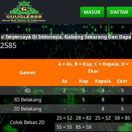
MASUK
DAFTAR
or Terpercaya Di Indonesia, Gabung Sekarang Dan Dap
2585
A = As, B = Kop, C = Kepala, D =
Ekor
Games
As
Kop
Kepala
Ekor
4D
2
5
8
5
3D Belakang
-
5
8
5
2D Belakang
-
-
8
5
25 = 52
28 = 82
25 = 52
58 = 85
Colok Bebas 2D
55 = 55
85 = 58