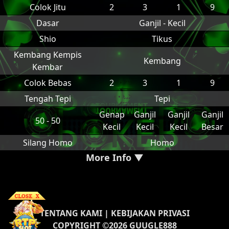
Colok Jitu
2
3
1
9
Dasar
Ganjil - Kecil
Shio
Tikus
Kembang Kempis
Kembang
Kembar
Colok Bebas
2
3
1
9
Tengah Tepi
Tepi
Genap
Ganjil
Ganjil
Ganjil
50 - 50
Kecil
Kecil
Kecil
Besar
Silang Homo
Homo
More Info ▼
TENTANG KAMI
|
KEBIJAKAN PRIVASI
COPYRIGHT ©2026 GUUGLE888