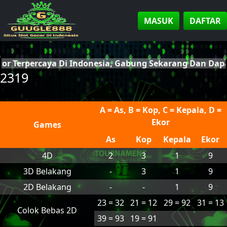
MASUK
DAFTAR
cor Terpercaya Di Indonesia, Gabung Sekarang Dan Da
2319
A = As, B = Kop, C = Kepala, D =
Ekor
Games
As
Kop
Kepala
Ekor
4D
2
3
1
9
3D Belakang
-
3
1
9
2D Belakang
-
-
1
9
23 = 32
21 = 12
29 = 92
31 = 13
Colok Bebas 2D
39 = 93
19 = 91